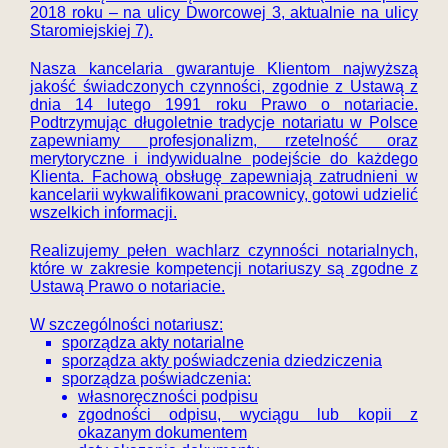
2018 roku – na ulicy Dworcowej 3, aktualnie na ulicy
Staromiejskiej 7).
Nasza kancelaria gwarantuje Klientom najwyższą
jakość świadczonych czynności, zgodnie z Ustawą z
dnia 14 lutego 1991 roku Prawo o notariacie.
Podtrzymując długoletnie tradycje notariatu w Polsce
zapewniamy profesjonalizm, rzetelność oraz
merytoryczne i indywidualne podejście do każdego
Klienta. Fachową obsługę zapewniają zatrudnieni w
kancelarii wykwalifikowani pracownicy, gotowi udzielić
wszelkich informacji.
Realizujemy pełen wachlarz czynności notarialnych,
które w zakresie kompetencji notariuszy są zgodne z
Ustawą Prawo o notariacie.
W szczególności notariusz:
sporządza akty notarialne
sporządza akty poświadczenia dziedziczenia
sporządza poświadczenia:
własnoręczności podpisu
zgodności odpisu, wyciągu lub kopii z
okazanym dokumentem