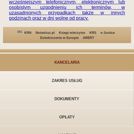
wcześniejszym telefonicznym, elektronicznym lub
osobistym uzgodnieniu ich terminów, w
uzasadnionych przypadkach także w innych
godzinach oraz w dni wolne od pracy.
MS
KRN
Notariusz.pl
Księgi wieczyste
KRS
e-Justice
Dziedziczenie w Europie
ARERT
KANCELARIA
ZAKRES USŁUG
DOKUMENTY
OPŁATY