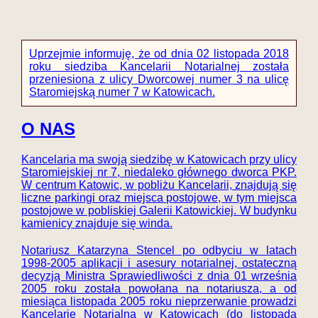
Uprzejmie informuję, że od dnia 02 listopada 2018
roku siedziba Kancelarii Notarialnej została
przeniesiona z ulicy Dworcowej numer 3 na ulicę
Staromiejską numer 7 w Katowicach
.
O NAS
Kancelaria ma swoją siedzibę w Katowicach przy ulicy
Staromiejskiej nr 7, niedaleko głównego dworca PKP.
W centrum Katowic, w pobliżu Kancelarii, znajdują się
liczne parkingi oraz miejsca postojowe, w tym miejsca
postojowe w pobliskiej Galerii Katowickiej. W budynku
kamienicy znajduje się winda.
Notariusz Katarzyna Stencel po odbyciu w latach
1998-2005 aplikacji i asesury notarialnej, ostateczną
decyzją Ministra Sprawiedliwości z dnia 01 września
2005 roku została powołana na notariusza, a od
miesiąca listopada 2005 roku nieprzerwanie prowadzi
Kancelarię Notarialną w Katowicach (do listopada