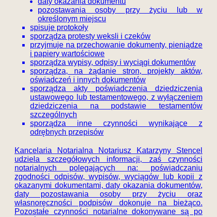
daty okazania dokumentu
pozostawania osoby przy życiu lub w
określonym miejscu
spisuje protokoły
sporządza protesty weksli i czeków
przyjmuje na przechowanie dokumenty, pieniądze
i papiery wartościowe
sporządza wypisy, odpisy i wyciągi dokumentów
sporządza, na żądanie stron, projekty aktów,
oświadczeń i innych dokumentów
sporządza akty poświadczenia dziedziczenia
ustawowego lub testamentowego, z wyłączeniem
dziedziczenia na podstawie testamentów
szczególnych
sporządza inne czynności wynikające z
odrębnych przepisów
Kancelaria Notarialna Notariusz Katarzyny Stencel
udziela szczegółowych informacji, zaś czynności
notarialnych polegających na: poświadczaniu
zgodności odpisów, wypisów, wyciągów lub kopii z
okazanymi dokumentami, daty okazania dokumentów,
daty pozostawania osoby przy życiu oraz
własnoręczności podpisów dokonuje na bieżąco.
Pozostałe czynności notarialne dokonywane są po